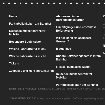
Home
Abonnements und
K
Berechtigungskarten
K
Parkmöglichkeiten am Bahnhof
W
Ermäßigungen und kostenlose
k
Beförderung
Reisende mit beschränkter
E
Mobilität
I
Mit der Bahn bis an unsere
F
Grenzen?
Besondere Begünstigte
N
B-Ausflüge
Welche Fahrkarte für mich?
S
Unsere Serviceangebote in Ihrem
Welche Fahrkarte für mich?
Bahnhof
Tickets
8 Tipps, damit alles klappt
Zugpässe und Mehrfahrtenkarten
Reisende mit beschränkter
Mobilität
Parkmöglichkeiten am Bahnhof
NMBS/SNCB Websites:
NMBS/SNCB Corporate
NMBS/SNCB National
NMBS/SNC
© 2026 NMBS/SNCB
Kontakt
Unternehmensangaben
Beförderungsbedingungen