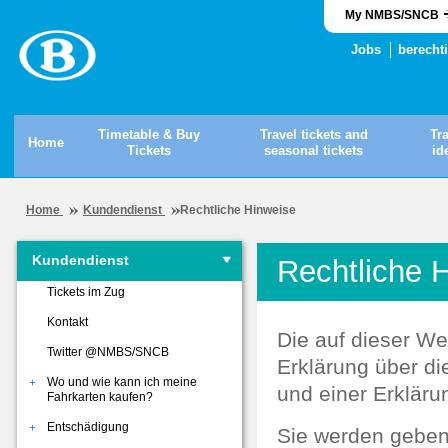
My NMBS/SNCB
Jobs
berecht
Timetable & Buy
Travel tickets and
Tr
Home
Tickets
seasonal tickets
id
Home
Kundendienst
Rechtliche Hinweise
Kundendienst
Rechtliche 
Tickets im Zug
Kontakt
Die auf dieser We
Twitter @NMBS/SNCB
Erklärung über di
Wo und wie kann ich meine
und einer Erkläru
Fahrkarten kaufen?
Entschädigung
Sie werden geben