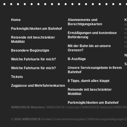
Home
Abonnements und
K
Berechtigungskarten
K
Parkmöglichkeiten am Bahnhof
W
Ermäßigungen und kostenlose
k
Beförderung
Reisende mit beschränkter
E
Mobilität
I
Mit der Bahn bis an unsere
F
Grenzen?
Besondere Begünstigte
N
B-Ausflüge
Welche Fahrkarte für mich?
S
Unsere Serviceangebote in Ihrem
Welche Fahrkarte für mich?
Bahnhof
Tickets
8 Tipps, damit alles klappt
Zugpässe und Mehrfahrtenkarten
Reisende mit beschränkter
Mobilität
Parkmöglichkeiten am Bahnhof
NMBS/SNCB Websites:
NMBS/SNCB Corporate
NMBS/SNCB National
NMBS/SNC
© 2026 NMBS/SNCB
Kontakt
Unternehmensangaben
Beförderungsbedingungen