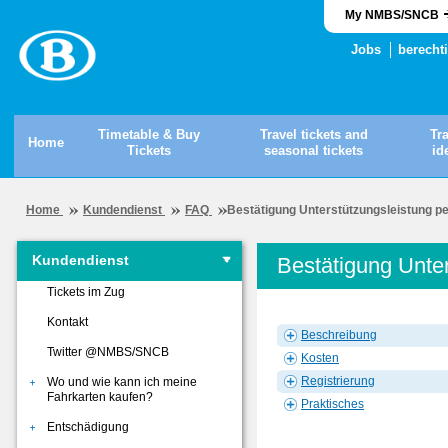
My NMBS/SNCB
Jobs
berecht
Timetable & Buy
Travel tickets and
Tr
Home
Tickets
seasonal tickets
id
Home
Kundendienst
FAQ
Bestätigung Unterstützungsleistung p
Kundendienst
Bestätigung Unte
Tickets im Zug
Kontakt
Beschreibung
Twitter @NMBS/SNCB
Kosten
Registrierung
Wo und wie kann ich meine
Fahrkarten kaufen?
Praktisches
Entschädigung