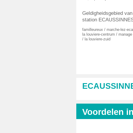
Geldigheidsgebied van 
station ECAUSSINNES
familleureux
/
marche-lez-ec
la louviere-centrum
/
manage
/
la louviere-zuid
ECAUSSINN
Voordelen i