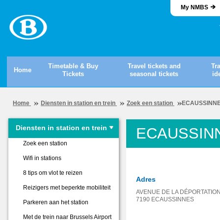
My NMBS
Timetable & Buy
Travel tickets and
Tr
Home
Tickets
seasonal tickets
id
Home
Diensten in station en trein
Zoek een station
ECAUSSINN
Diensten in station en trein
ECAUSSIN
Zoek een station
Wifi in stations
8 tips om vlot te reizen
Adres
Reizigers met beperkte mobiliteit
AVENUE DE LA DÉPORTATION
7190 ECAUSSINNES
Parkeren aan het station
Met de trein naar Brussels Airport