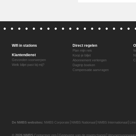
Wifi in stations
Direct regelen
O
Plan mijn reis
W
Klantendienst
Koop je biljet
N
Gevonden voorwerpen
Abonnement verlengen
C
Welk biljet past bij mij?
Dagtrip boeken
Compensatie aanvragen
De NMBS websites:
NMBS Corporate
NMBS Nationaal
NMBS Internationaal
Lin
© 2026 NMBS
Contacteer ons
Gegevens van de maatschappij
Vervoersvoorwaar