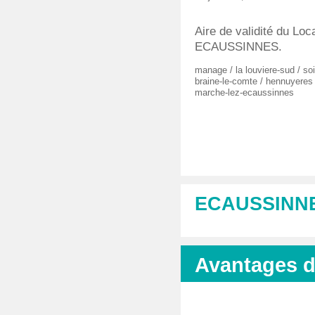
Aire de validité du Loca
ECAUSSINNES.
manage
/
la louviere-sud
/
so
braine-le-comte
/
hennuyeres
marche-lez-ecaussinnes
ECAUSSINN
Avantages da