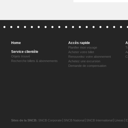
Home
Accès rapide
A
Planifier mon voyage
T
Service clientèle
Acheter votre billet
A
Objets trouvé
Renouvelez votre abonnement
C
Recherche billets & abonnements
Achetez une excursion
Demande de compensation
Sites de la SNCB:
SNCB Corporate
SNCB National
SNCB International
Lineas
E