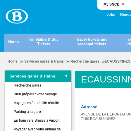
My SNCB
Jobs
Renou
Timetable & Buy
Travel tickets and
Tr
Home
Tickets
seasonal tickets
id
Home
Services gares & trains
Recherche gares
ECAUSSINNES
Services gares & trains
ECAUSSIN
Recherche gares
Bien préparer votre voyage
Voyageurs à mobilité réduite
Adresse
Parking à la gare
AVENUE DE LA DÉPORTATION
7190 ECAUSSINNES
En train vers Brussels Airport
Voyager avec votre animal de