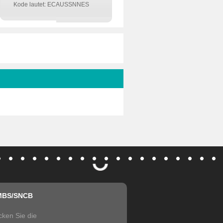
Kode lautet: ECAUSSNNES
MBS/SNCB
cken Sie die