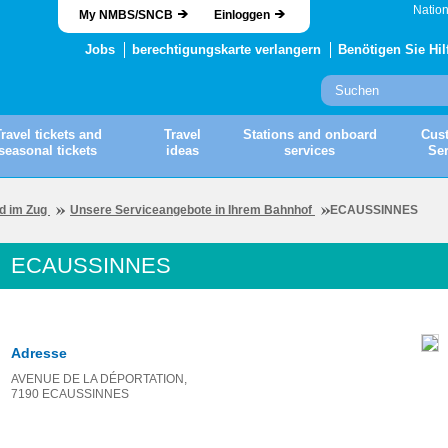
Nation
My NMBS/SNCB
Einloggen
Jobs
berechtigungskarte verlangern
Benötigen Sie Hil
ravel tickets and
Travel
Stations and onboard
Cus
seasonal tickets
ideas
services
Ser
d im Zug
Unsere Serviceangebote in Ihrem Bahnhof
ECAUSSINNES
ECAUSSINNES
Adresse
AVENUE DE LA DÉPORTATION,
7190 ECAUSSINNES