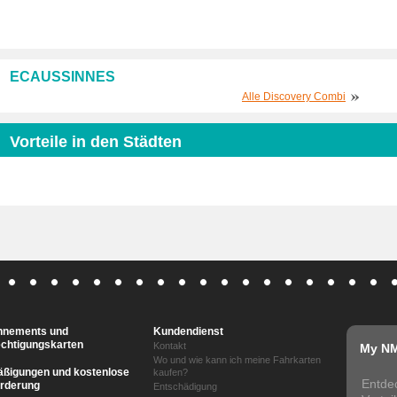
ECAUSSINNES
Alle Discovery Combi
Vorteile in den Städten
nnements und
Kundendienst
chtigungskarten
Kontakt
My N
Wo und wie kann ich meine Fahrkarten
ßigungen und kostenlose
kaufen?
Entde
rderung
Entschädigung