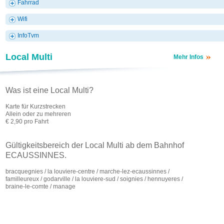
Fahrrad
Wifi
InfoTvm
Local Multi
Mehr Infos
Was ist eine Local Multi?
Karte für Kurzstrecken
Allein oder zu mehreren
€ 2,90 pro Fahrt
Gültigkeitsbereich der Local Multi ab dem Bahnhof
ECAUSSINNES.
bracquegnies
/
la louviere-centre
/
marche-lez-ecaussinnes
/
familleureux
/
godarville
/
la louviere-sud
/
soignies
/
hennuyeres
/
braine-le-comte
/
manage