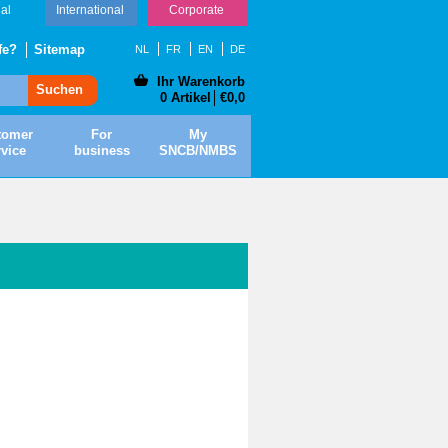
al
International
Corporate
fe?
Sitemap
NL
FR
EN
DE
Ihr Warenkorb
Suchen
0 Artikel
€0,0
tomer
For
My
vice
business
SNCB/NMBS