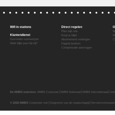
Wifi in stations
Direct regelen
O
Plan mijn reis
W
Klantendienst
Koop je biljet
N
Gevonden voorwerpen
Abonnement verlengen
C
Welk biljet past bij mij?
Dagtrip boeken
Compensatie aanvragen
De NMBS websites:
NMBS Corporate
NMBS Nationaal
NMBS Internationaal
Lin
© 2026 NMBS
Contacteer ons
Gegevens van de maatschappij
Vervoersvoorwaar