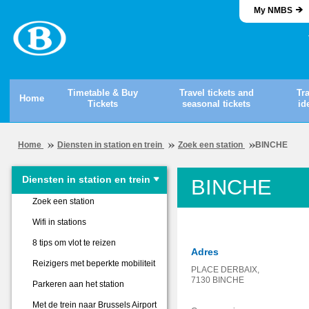
My NMBS
Timetable & Buy
Travel tickets and
Tr
Home
Tickets
seasonal tickets
id
Home
Diensten in station en trein
Zoek een station
BINCHE
Diensten in station en trein
BINCHE
Zoek een station
Wifi in stations
8 tips om vlot te reizen
Adres
Reizigers met beperkte mobiliteit
PLACE DERBAIX,
7130 BINCHE
Parkeren aan het station
Met de trein naar Brussels Airport