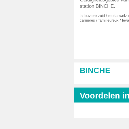
station BINCHE.
la louviere-zuid
/
morlanwelz
carnieres
/
familleureux
/
leva
BINCHE
Voordelen i