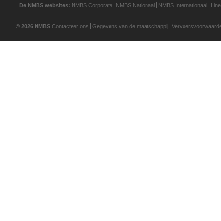
De NMBS websites:
NMBS Corporate
NMBS Nationaal
NMBS Internationaal
Lin
© 2026 NMBS
Contacteer ons
Gegevens van de maatschappij
Vervoersvoorwaard