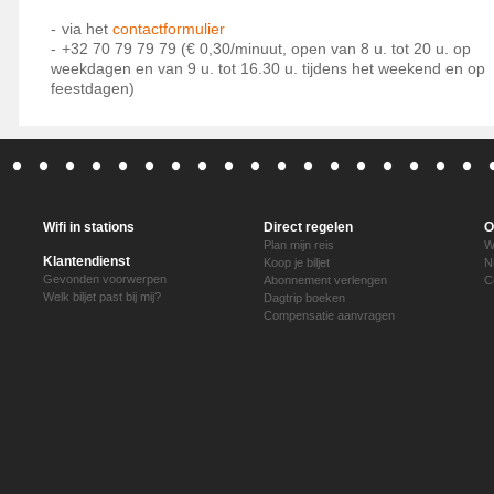
via het
contactformulier
+32 70 79 79 79 (€ 0,30/minuut, open van 8 u. tot 20 u. op
weekdagen en van 9 u. tot 16.30 u. tijdens het weekend en op
feestdagen)
Wifi in stations
Direct regelen
O
Plan mijn reis
W
Klantendienst
Koop je biljet
N
Gevonden voorwerpen
Abonnement verlengen
C
Welk biljet past bij mij?
Dagtrip boeken
Compensatie aanvragen