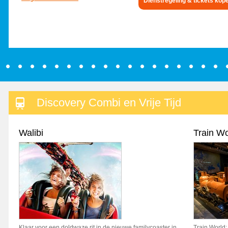
Dienstregeling & tickets kop
Discovery Combi en Vrije Tijd
Walibi
Train Wo
Klaar voor een doldwaze rit in de nieuwe familycoaster in
Train World;