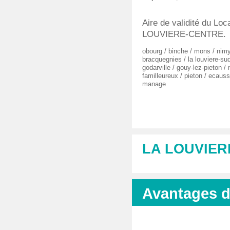
Aire de validité du Loca
LOUVIERE-CENTRE.
obourg
/
binche
/
mons
/
nim
bracquegnies
/
la louviere-su
godarville
/
gouy-lez-pieton
/
familleureux
/
pieton
/
ecauss
manage
LA LOUVIER
Avantages da