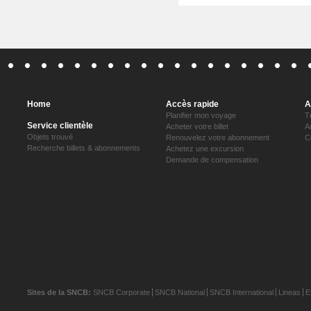
Home
Accès rapide
A
Planifier mon voyage
T
Service clientèle
Acheter votre billet
A
Objets trouvé
Renouvelez votre abonnement
C
Recherche billets & abonnements
Achetez une excursion
Demande de compensation
Sites de la SNCB:
SNCB Corporate
SNCB National
SNCB International
Lineas
E