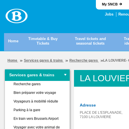
My SNCB
Jobs
Renou
Timetable & Buy
Travel tickets and
Tr
Home
Tickets
seasonal tickets
id
Home
Services gares & trains
Recherche gares
LA LOUVIERE-
Services gares & trains
LA LOUVIE
Recherche gares
Bien préparer votre voyage
Voyageurs à mobilité réduite
Adresse
Parking à la gare
PLACE DE L'ESPLANADE,
7100 LA LOUVIERE
En train vers Brussels Airport
Voyager avec votre animal de