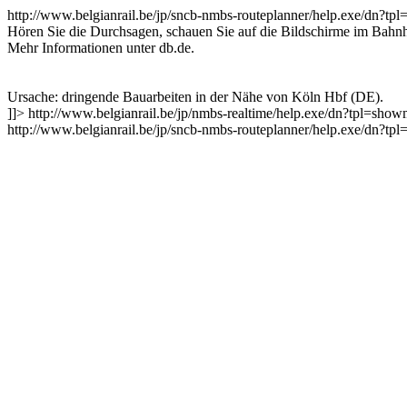
http://www.belgianrail.be/jp/sncb-nmbs-routeplanner/help.exe/dn?t
Hören Sie die Durchsagen, schauen Sie auf die Bildschirme im Bahn
Mehr Informationen unter db.de.
Ursache: dringende Bauarbeiten in der Nähe von Köln Hbf (DE).
]]>
http://www.belgianrail.be/jp/nmbs-realtime/help.exe/dn?tpl
http://www.belgianrail.be/jp/sncb-nmbs-routeplanner/help.exe/dn?t