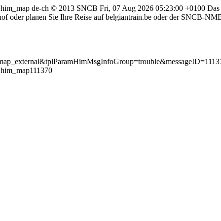
pl=him_map
de-ch
© 2013 SNCB
Fri, 07 Aug 2026 05:23:00 +0100
Das 
hof oder planen Sie Ihre Reise auf belgiantrain.be oder der SNCB-N
=showmap_external&tplParamHimMsgInfoGroup=trouble&messageID=111
pl=him_map111370